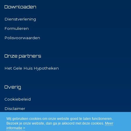
Downloaden
Dienstverlening
Formulieren
Polisvoorwaarden
Onze partners
Het Gele Huis Hypotheken
Overig
Cookiebeleid
Disclaimer
Privacy
Wij gebruiken cookies om onze website goed te laten functioneren.
Bezoek je onze website, dan ga je akkoord met deze cookies.
Meer
informatie >