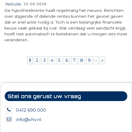
22-06-2026
Particulier
De hypotheekrente haalt regelmatig het nieuws. Berichten
over stijgende of dalende rentes kunnen het gevoel geven
dat er snel actie nodig is. Toch is een belangrijke financiële
keuze vaak gebaat bij rust. Wat vandaag veel aandacht krijgt,
hoeft niet automatisch te betekenen dat u morgen iets moet
veranderen.
Pagina's
1
2
3
4
5
6
7
8
9
›
»
Stel ons gerust uw vraag
0412 690 000
info@vhv.nl