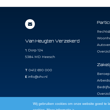
Parti
Rechtsb
Woonhu
Van Heugten Verzekerd
Autover
't Dorp 124
Overzic
5384 MD
Heesch
Zakel
T
0412 690 000
Beroeps
E
info@vhv.nl
Arbeids
Bedrijf
Overzic
Wij gebruiken cookies om onze website goed te l
cookies.
Meer informatie >