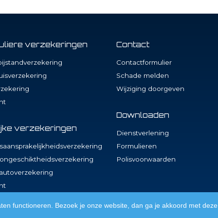
culiere verzekeringen
Contact
ijstandverzekering
Contactformulier
isverzekering
Schade melden
zekering
Wijziging doorgeven
ht
Downloaden
ijke verzekeringen
Dienstverlening
aansprakelijkheidsverzekering
Formulieren
ongeschiktheidsverzekering
Polisvoorwaarden
sautoverzekering
ht
aten functioneren. Bezoek je onze website, dan ga je akkoord met deze