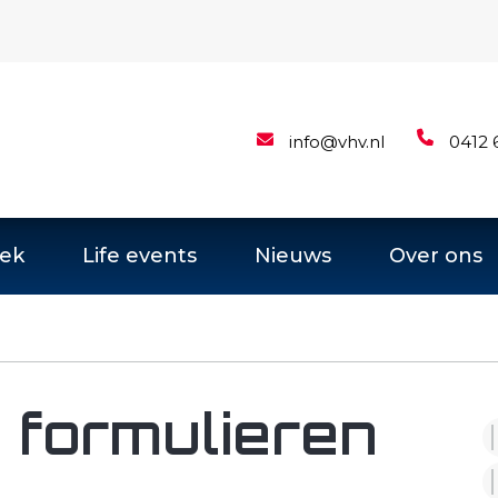
info@vhv.nl
0412 
ek
Life events
Nieuws
Over ons
formulieren