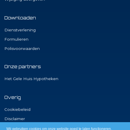
Downloaden
Dienstverlening
Formulieren
Polisvoorwaarden
Onze partners
Het Gele Huis Hypotheken
Overig
Cookiebeleid
Disclaimer
Privacy
Wij gebruiken cookies om onze website goed te laten functioneren.