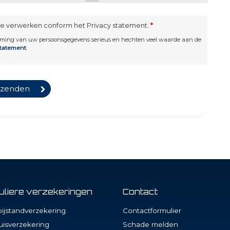
te verwerken conform het Privacy statement.
*
rming van uw persoonsgegevens serieus en hechten veel waarde aan de
statement
.
culiere verzekeringen
Contact
ijstandverzekering
Contactformulier
isverzekering
Schade melden