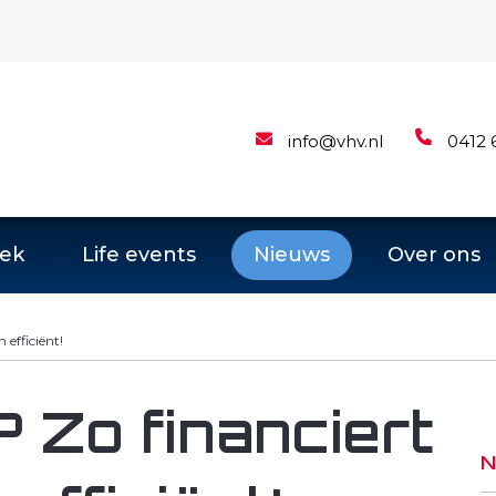
info@vhv.nl
0412 
ek
Life events
Nieuws
Over ons
 efficiënt!
Zo financiert
N