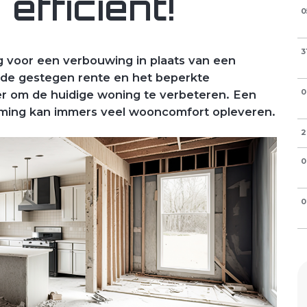
 efficiënt!
0
3
 voor een verbouwing in plaats van een
, de gestegen rente en het beperkte
er om de huidige woning te verbeteren. Een
0
ming kan immers veel wooncomfort opleveren.
2
0
0