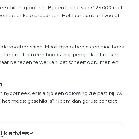
schillen groot zijn. Bij een lening van € 25.000 met
plopen tot enkele procenten. Het loont dus om vooraf
ede voorbereiding. Maak bijvoorbeeld een draaiboek
 heeft en meteen een boodschappenlijst kunt maken.
n naar beneden te werken, dat scheelt opruimen en
n
 hypotheek, er is altijd een oplossing die past bij uw
u het meest geschikt is? Neem dan gerust contact
ijk advies?