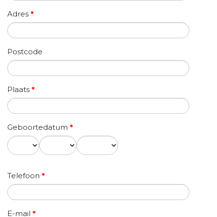
Adres
*
Postcode
Plaats
*
Geboortedatum
*
Dag
Maand
Jaar
Telefoon
*
E-mail
*