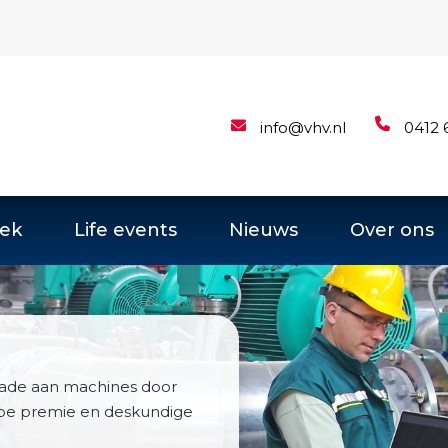
info@vhv.nl
0412 
ek
Life events
Nieuws
Over ons
hade aan machines door
erpe premie en deskundige