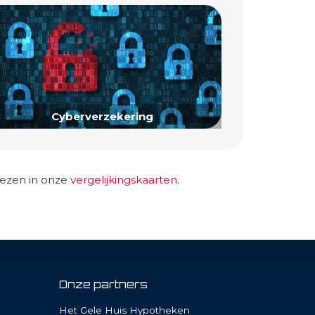
Cyberverzekering
 lezen in onze
vergelijkingskaarten
.
Onze partners
Het Gele Huis Hypotheken