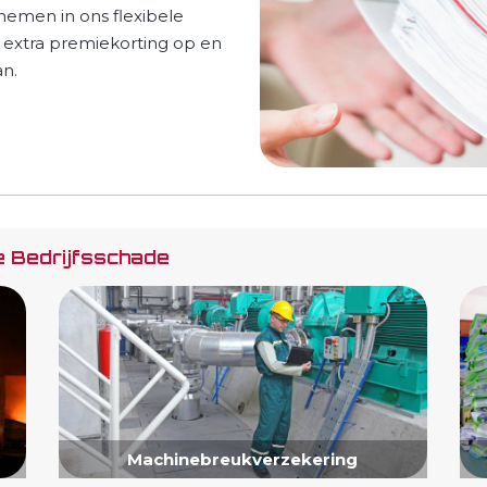
emen in ons flexibele
u extra premiekorting op en
an.
e Bedrijfsschade
Machinebreukverzekering