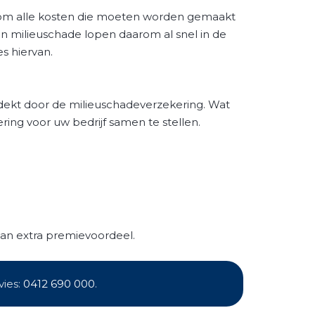
k om alle kosten die moeten worden gemaakt
en milieuschade lopen daarom al snel in de
s hiervan.
dekt door de milieuschadeverzekering. Wat
ring voor uw bedrijf samen te stellen.
van extra premievoordeel.
vies:
0412 690 000
.