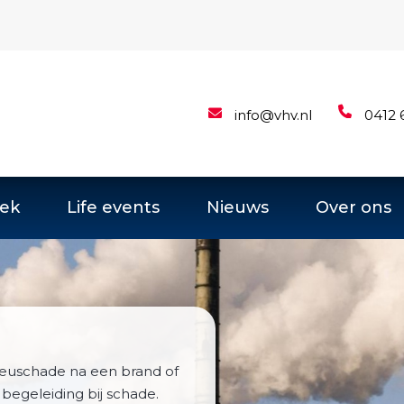
info@vhv.nl
0412 
ek
Life events
Nieuws
Over ons
ieuschade na een brand of
begeleiding bij schade.