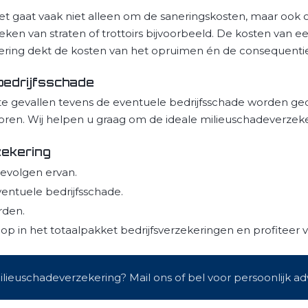
Het gaat vaak niet alleen om de saneringskosten, maar oo
en van straten of trottoirs bijvoorbeeld. De kosten van e
ring dekt de kosten van het opruimen én de consequentie
bedrijfsschade
e gevallen tevens de eventuele bedrijfsschade worden ge
actoren. Wij helpen u graag om de ideale milieuschadeverzeke
zekering
evolgen ervan.
entuele bedrijfsschade.
rden.
p in het totaalpakket bedrijfsverzekeringen en profiteer 
lieuschadeverzekering? Mail ons of bel voor persoonlijk ad