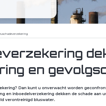
ieuschadeverzekering
everzekering de
ring en gevolgs
zekering? Dan kunt u onverwacht worden geconfront
ring en inboedelverzekering dekken de schade aan 
ld verontreinigd bluswater.